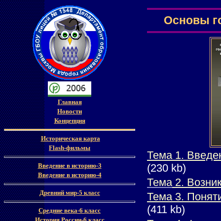
Основы го
Главная
Новости
Концепция
Историческая карта
Flash-
фильмы
Тема 1. Введе
Введение в историю-3
(230 kb)
Введение в историю-4
Тема
2. Возни
Древний мир-5 класс
Тема 3. Понят
(411
kb)
Средние века-6 класс
История России-6 класс